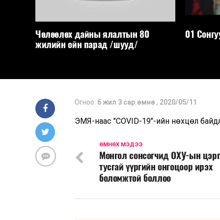
Чөлөөлөх дайны ялалтын 80
01 Сонгу
жилийн ойн парад /шууд/
Огноо:
6 жил 3 сар.өмнө
,
2020/05/11
ЭМЯ-наас "COVID-19"-ийн нөхцөл байд
ӨМНӨХ МЭДЭЭ
Монгол сонсогчид ОХУ-ын цэр
тусгай үүргийн онгоцоор ирэх
боломжтой боллоо