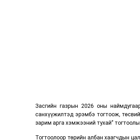
Засгийн газрын 2026 оны наймдугаа
санхүүжилтэд эрэмбэ тогтоож, төсвий
зарим арга хэмжээний тухай” тогтоолы
Тогтоолоор төрийн албан хаагчдын цали