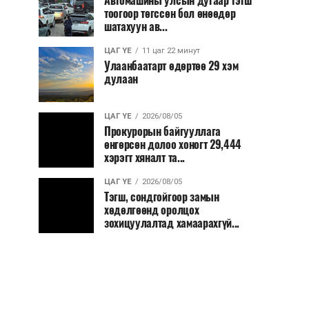
Автомашины улсын дугаар тэгш
тоогоор төгссөн бол өнөөдөр
шатахуун ав...
ЦАГ ҮЕ
11 цаг 22 минут
Улаанбаатарт өдөртөө 29 хэм
дулаан
ЦАГ ҮЕ
2026/08/05
Прокурорын байгууллага
өнгөрсөн долоо хоногт 29,444
хэрэгт хяналт та...
ЦАГ ҮЕ
2026/08/05
Тэгш, сондгойгоор замын
хөдөлгөөнд оролцох
зохицуулалтад хамаарахгүй...