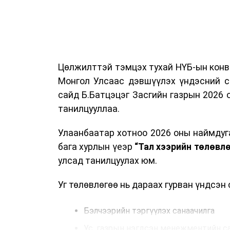
Цөлжилттэй тэмцэх тухай НҮБ-ын конве
Монгол Улсаас дэвшүүлэх үндэсний с
сайд Б.Батцэцэг Засгийн газрын 2026
танилцууллаа.
Улаанбаатар хотноо 2026 оны наймдуг
бага хурлын үеэр
“Тал хээрийн төлөвл
улсад танилцуулах юм.
Уг төлөвлөгөө нь дараах гурван үндсэн
Бэлчээрийн тэргүүлэх санаачилга
Ус, газрын нэгдсэн менежментийн с