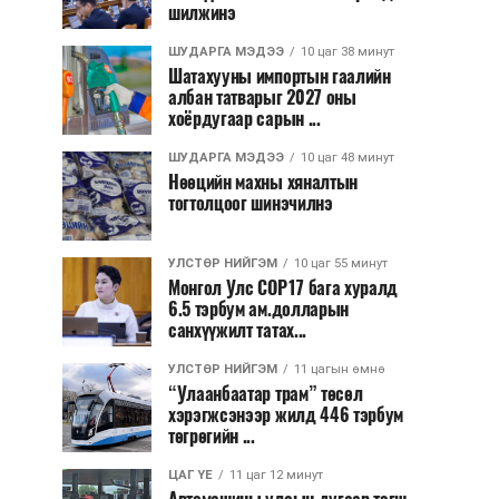
шилжинэ
ШУДАРГА МЭДЭЭ
10 цаг 38 минут
Шатахууны импортын гаалийн
албан татварыг 2027 оны
хоёрдугаар сарын ...
ШУДАРГА МЭДЭЭ
10 цаг 48 минут
Нөөцийн махны хяналтын
тогтолцоог шинэчилнэ
УЛСТӨР НИЙГЭМ
10 цаг 55 минут
Монгол Улс COP17 бага хуралд
6.5 тэрбум ам.долларын
санхүүжилт татах...
УЛСТӨР НИЙГЭМ
11 цагын өмнө
“Улаанбаатар трам” төсөл
хэрэгжсэнээр жилд 446 тэрбум
төгрөгийн ...
ЦАГ ҮЕ
11 цаг 12 минут