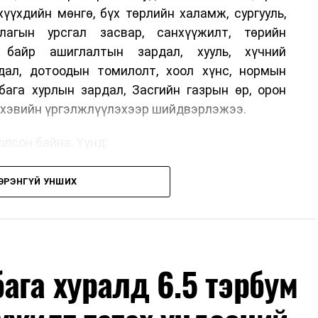
хүүхдийн мөнгө, бүх төрлийн халамж, сургууль,
лагын урсгал засвар, санхүүжилт, төрийн
, байр ашиглалтын зардал, хууль, хүчний
дал, дотоодын томилолт, хоол хүнс, нормын
бага хурлын зардал, Засгийн газрын өр, орон
г хэвийн үргэлжлүүлэхээр шийдвэрлэжээ.
лсон байна. Үүнд:
н шийдвэртэйгээс бусад хурал, зөвлөгөөн, ой,
ЭРЭНГҮЙ УНШИХ
ын арга хэмжээ;
дөр албан тушаалтны томилолтоос бусад гадаад
х зардал;
өмж, тавилга, автомашин худалдан авах;
ага хуралд 6.5 тэрбум
с бусад сургалт, дадлага;
но, контент, хэвлэлийн зардал;