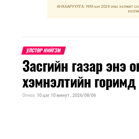
АНХААРУУЛГА: УИХ-ын 2024 оны ээлжит сон
хэсги
УЛСТӨР НИЙГЭМ
Засгийн газар энэ 
хэмнэлтийн горимд
Огноо:
10 цаг 10 минут
,
2026/08/06