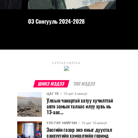
03 Сонгууль 2024-2028
СУРТАЛЧИЛГАА
ШИНЭ МЭДЭЭ
ТОП МЭДЭЭ
ЦАГ ҮЕ
10 цаг 6 минут
Улсын чанартай хатуу хучилттай
авто замын талаас илүү хувь нь
13-аас...
УЛСТӨР НИЙГЭМ
10 цаг 10 минут
Засгийн газар энэ оныг дуустал
санхүүгийн хэмнэлтийн горимд