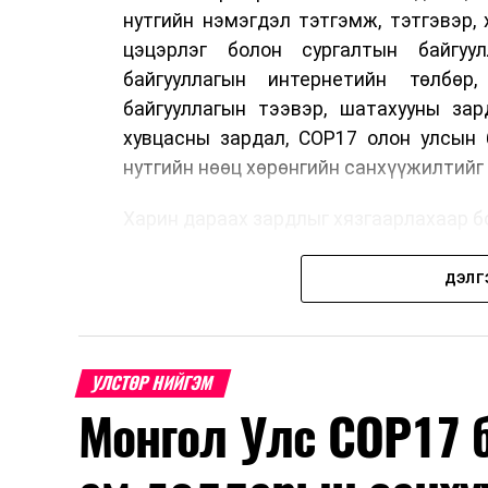
нутгийн нэмэгдэл тэтгэмж, тэтгэвэр, 
цэцэрлэг болон сургалтын байгуул
байгууллагын интернетийн төлбөр
байгууллагын тээвэр, шатахууны зар
хувцасны зардал, COP17 олон улсын 
нутгийн нөөц хөрөнгийн санхүүжилтий
Харин дараах зардлыг хязгаарлахаар бо
Олон улсын болон Засгийн газры
ДЭЛГ
тэмдэглэлт өдөр, найр наадам, соёл
Урьдчилан төлөвлөсөн төрийн өн
томилолт, гадаадын зочин хүлээн ава
УЛСТӨР НИЙГЭМ
Зайлшгүй шаардлагагүй тоног төхөөр
Монгол Улс COP17 б
Батлан хамгаалах, хууль зүйн салбараа
Хуулиар заавал мэдээлэхээс бусад ки