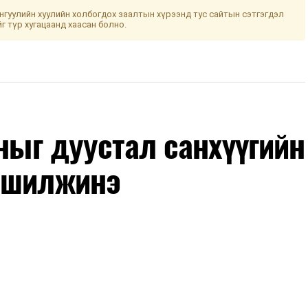
гуулийн хуулийн холбогдох заалтын хүрээнд тус сайтын сэтгэгдэл
йг түр хугацаанд хаасан болно.
оныг дуустал санхүүгийн
 шилжинэ