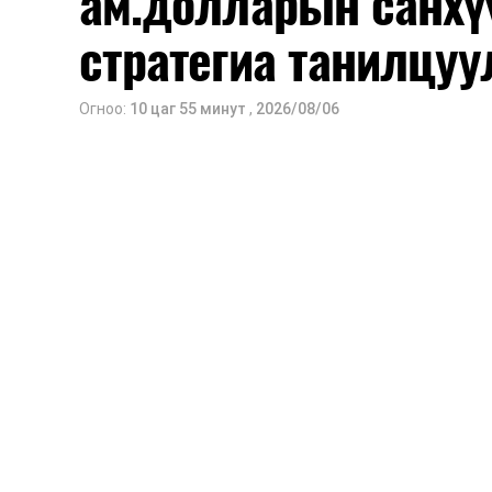
ам.долларын санхү
Заавал олгохоос бусад тэтгэмж, ура
стратегиа танилцуу
Санхүүгийн хэмнэлтийн горимыг 2026 
Харин эрүүл мэндийн салбар уг хэмн
Огноо:
10 цаг 55 минут
,
2026/08/06
сургуулийн хүүхдийн эрт илрүүлэг, вакц
хэмжээ зэрэг зайлшгүй шаардлагатай
Ерөнхий сайд Н.Учрал онцоллоо.
Мөн бүх шатны төсвийн ерөнхийлөн за
хувиар бууруулах, нөхөн томилгоо хий
урлаг, спортын арга хэмжээг зохион б
бий болгохгүй байх, эрчим хүчний хэр
шилжүүлэх, төрийн албан хаагчдыг
хэмжээг үргэлжлүүлэхийг үүрэг болгол
Төсвийн сахилга бат сайжирч, эд
тохиолдолд эдгээр хязгаарлалтыг үе ш