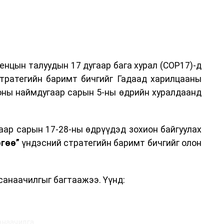
нцын талуудын 17 дугаар бага хурал (COP17)-д
тратегийн баримт бичгийг Гадаад харилцааны
 оны наймдугаар сарын 5-ны өдрийн хуралдаанд
аар сарын 17-28-ны өдрүүдэд зохион байгуулах
өгөө”
үндэсний стратегийн баримт бичгийг олон
 санаачилгыг багтаажээ. Үүнд:
анаачилга