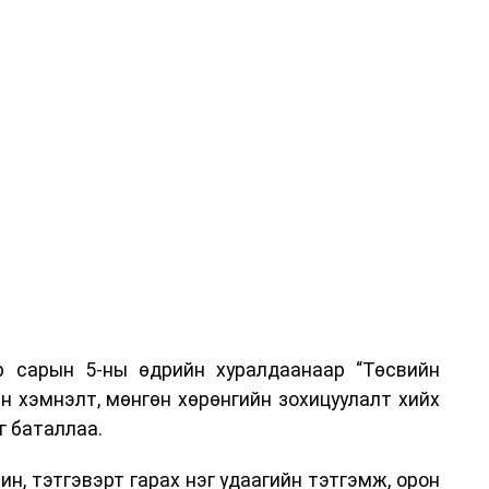
р сарын 5-ны өдрийн хуралдаанаар “Төсвийн
н хэмнэлт, мөнгөн хөрөнгийн зохицуулалт хийх
г баталлаа.
н, тэтгэвэрт гарах нэг удаагийн тэтгэмж, орон