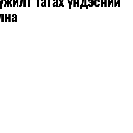
үжилт татах үндэсний
мшуулал.
лна
оны арванхоёрдугаар сарын 31 хүртэл мөрдөнө.
элтийн горимд хамрагдахгүй бөгөөд цэцэрлэг,
инжуулалт, томуу, томуу төст өвчний эсрэг арга
 ажлууд төлөвлөгөөний дагуу үргэлжилнэ гэж
хирагч нарт салбар бүрдээ урсгал зардлыг 20
хгүй байх, аялал, амралт, зугаалга, хамт олны
айгуулахгүй байх, төрийн албанд шинэ орон тоо
эглээг хэмнэх, хурал, сургалтыг цахим хэлбэрт
 зарим өдрүүдэд цахимаар ажиллуулах арга
оо.
ийн засгийн нөхцөл байдал хэвийн болсон
аттайгаар сулруулах юм.