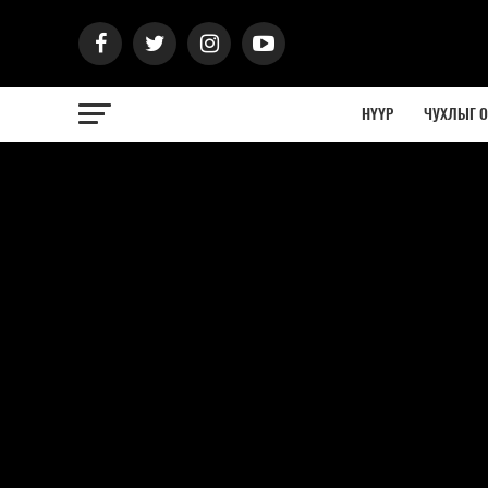
НҮҮР
ЧУХЛЫГ 