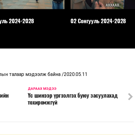
уль 2024-2028
02 Сонгууль 2024-2028
лын талаар мэдээлж байна /2020.05.11
ДАРААХ МЭДЭЭ
гийн
Үс шинээр үргээлгэх буюу засуулахад
тохиромжгүй