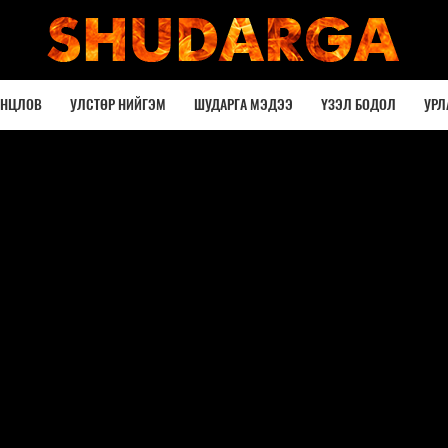
ОНЦЛОВ
УЛСТӨР НИЙГЭМ
ШУДАРГА МЭДЭЭ
ҮЗЭЛ БОДОЛ
УРЛ