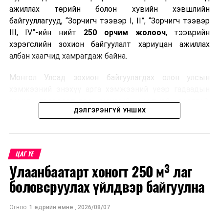
ажиллах төрийн болон хувийн хэвшлийн
байгууллагууд, “Зорчигч тээвэр I, II”, “Зорчигч тээвэр
III, IV”-ийн нийт
250 орчим жолооч
, тээврийн
хэрэгслийн зохион байгуулалт хариуцан ажиллах
албан хаагчид хамрагдаж байна.
Монгол Улсад зохион байгуулагдах олон улсын
хэмжээний энэхүү арга хэмжээний үеэр гадаадын
зочид, төлөөлөгчдөд аюулгүй, шуурхай, соёлтой,
ДЭЛГЭРЭНГҮЙ УНШИХ
мэргэжлийн түвшинд тээврийн үйлчилгээ үзүүлэх
бэлтгэлийг хангах нь сургалтын гол зорилго юм.
Сургалтаар COP17-ын ерөнхий ойлголт, ач холбогдол,
ЦАГ ҮЕ
зохион байгуулалтын онцлог, зочид, төлөөлөгчдийн
Улаанбаатарт хоногт 250 м³ лаг
ангилал, үйлчилгээний стандарт, жолооч нарын үүрэг
хариуцлага, сахилга бат, үйлчилгээний соёл, ёс зүй,
боловсруулах үйлдвэр байгуулна
мэргэжлийн харилцааны талаар нэгдсэн мэдээлэл
өгчээ.
Огноо:
1 өдрийн өмнө
,
2026/08/07