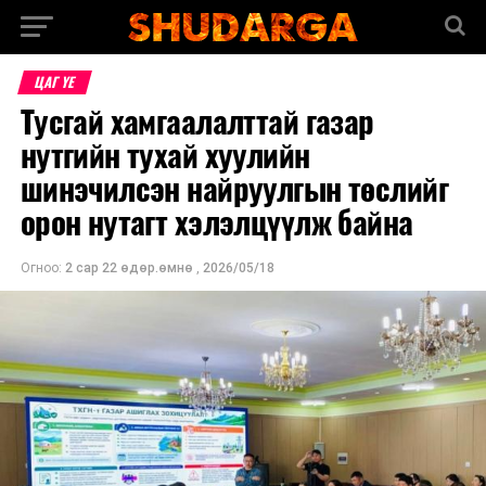
ЦАГ ҮЕ
Тусгай хамгаалалттай газар
нутгийн тухай хуулийн
шинэчилсэн найруулгын төслийг
орон нутагт хэлэлцүүлж байна
Огноо:
2 сар 22 өдөр.өмнө
,
2026/05/18