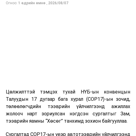
Огноо:
1 өдрийн өмнө
,
2026/08/07
Цөлжилттэй тэмцэх тухай НҮБ-ын конвенцын
Талуудын 17 дугаар бага хурал (COP17)-ын зочид,
төлөөлөгчдийн тээврийн үйлчилгээнд ажиллах
жолооч нарт зориулсан нэгдсэн сургалтыг Зам,
тээврийн яамны “Хөсөг” танхимд зохион байгууллаа.
Сургалтад COP17-ын үеэр автотээврийн үйлчилгээнд