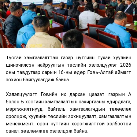
Тусгай хамгаалалттай газар нутгийн тухай хуулийн
шинэчилсэн найруулгын төслийн хэлэлцүүлэг 2026
оны тавдугаар сарын 16-ны өдөр Говь-Алтай аймагт
зохион байгуулагдаж байна.
Хэлэлцүүлэгт Говийн их дархан цаазат газрын А
болон Б хэсгийн хамгаалалтын захиргааны удирдлага,
мэргэжилтнүүд, байгаль хамгаалагчдын төлөөлөл
оролцож, хуулийн төслийн зохицуулалт, хамгаалалтын
менежмент, орон нутгийн хэрэгжилттэй холбоотой
санал, зөвлөмжөө хэлэлцэж байна.