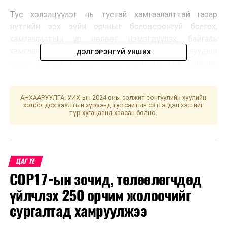
Тус хэлэлцүүлэг нь тусгай хамгаалалттай газар
нутгийн эрх зүйн орчныг боловсронгуй болгох,
хамгаалалтын үр нөлөөг нэмэгдүүлэх, байгаль
хамгааллын үйл ажиллагаанд оролцогч талуудын
ДЭЛГЭРЭНГҮЙ УНШИХ
санал бодлыг тусгах зорилготой юм
гэж Байгаль
орчин, уур амьсгалын өөрчлөлтийн яамнаас
мэдээллээ.
АНХААРУУЛГА: УИХ-ын 2024 оны ээлжит сонгуулийн хуулийн
холбогдох заалтын хүрээнд тус сайтын сэтгэгдэл хэсгийг
түр хугацаанд хаасан болно.
УНШСАН:
364
ДАРААХ МЭДЭЭ
Японы хөрөнгө оруулагчдыг урилаа
ӨМНӨХ МЭДЭЭ
ЦАГ ҮЕ
“МА” компанийн менежер Т.Д нарын 6 хүнийг
COP17-ын зочид, төлөөлөгчдөд
яллагдагчаар татан, мөрдөн шалгах ажиллагааг
явуулж байна
үйлчлэх 250 орчим жолоочийг
сургалтад хамруулжээ