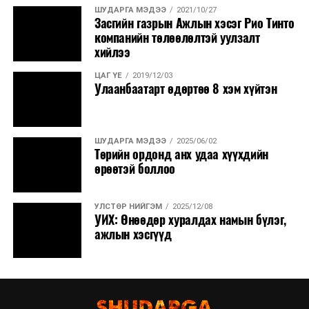
ШУДАРГА МЭДЭЭ
2021/10/27
Засгийн газрын Ажлын хэсэг Рио Тинто
компанийн төлөөлөлтэй уулзалт
хийлээ
ЦАГ ҮЕ
2019/12/03
Улаанбаатарт өдөртөө 8 хэм хүйтэн
ШУДАРГА МЭДЭЭ
2025/06/02
Төрийн ордонд анх удаа хүүхдийн
өрөөтэй боллоо
УЛСТӨР НИЙГЭМ
2025/12/08
УИХ: Өнөөдөр хуралдах намын бүлэг,
ажлын хэсгүүд