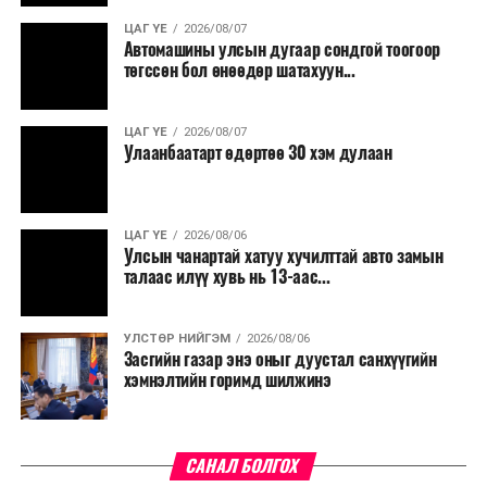
ЦАГ ҮЕ
2026/08/07
Автомашины улсын дугаар сондгой тоогоор
төгссөн бол өнөөдөр шатахуун...
ЦАГ ҮЕ
2026/08/07
Улаанбаатарт өдөртөө 30 хэм дулаан
ЦАГ ҮЕ
2026/08/06
Улсын чанартай хатуу хучилттай авто замын
талаас илүү хувь нь 13-аас...
УЛСТӨР НИЙГЭМ
2026/08/06
Засгийн газар энэ оныг дуустал санхүүгийн
хэмнэлтийн горимд шилжинэ
САНАЛ БОЛГОХ