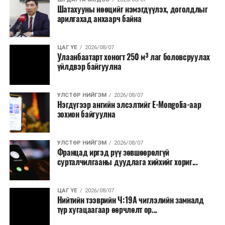
Шатахууны нөөцийг нэмэгдүүлэх, доголдлыг
арилгахад анхаарч байна
ЦАГ ҮЕ
2026/08/07
Улаанбаатарт хоногт 250 м³ лаг боловсруулах
үйлдвэр байгуулна
УЛСТӨР НИЙГЭМ
2026/08/07
Нэгдүгээр ангийн элсэлтийг E-Mongolia-аар
зохион байгуулна
УЛСТӨР НИЙГЭМ
2026/08/07
Францад иргэд рүү зөвшөөрөлгүй
сурталчилгааны дуудлага хийхийг хориг...
ЦАГ ҮЕ
2026/08/07
Нийтийн тээврийн Ч:19А чиглэлийн замналд
түр хугацаагаар өөрчлөлт ор...