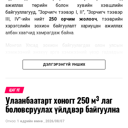
ажиллах төрийн болон хувийн хэвшлийн
байгууллагууд, “Зорчигч тээвэр I, II”, “Зорчигч тээвэр
III, IV”-ийн нийт
250 орчим жолооч
, тээврийн
хэрэгслийн зохион байгуулалт хариуцан ажиллах
албан хаагчид хамрагдаж байна.
Монгол Улсад зохион байгуулагдах олон улсын
хэмжээний энэхүү арга хэмжээний үеэр гадаадын
зочид, төлөөлөгчдөд аюулгүй, шуурхай, соёлтой,
ДЭЛГЭРЭНГҮЙ УНШИХ
мэргэжлийн түвшинд тээврийн үйлчилгээ үзүүлэх
бэлтгэлийг хангах нь сургалтын гол зорилго юм.
Сургалтаар COP17-ын ерөнхий ойлголт, ач холбогдол,
ЦАГ ҮЕ
зохион байгуулалтын онцлог, зочид, төлөөлөгчдийн
Улаанбаатарт хоногт 250 м³ лаг
ангилал, үйлчилгээний стандарт, жолооч нарын үүрэг
хариуцлага, сахилга бат, үйлчилгээний соёл, ёс зүй,
боловсруулах үйлдвэр байгуулна
мэргэжлийн харилцааны талаар нэгдсэн мэдээлэл
өгчээ.
Огноо:
1 өдрийн өмнө
,
2026/08/07