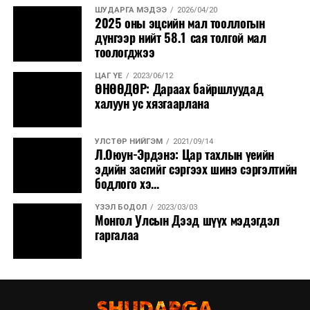
ШУДАРГА МЭДЭЭ
2026/04/20
2025 оны эцсийн мал тооллогын
дүнгээр нийт 58.1 сая толгой мал
тоологджээ
ЦАГ ҮЕ
2023/06/12
ӨНӨӨДӨР: Дараах байршлуудад
халуун ус хязгаарлана
УЛСТӨР НИЙГЭМ
2021/09/14
Л.Оюун-Эрдэнэ: Цар тахлын үеийн
эдийн засгийг сэргээх шинэ сэргэлтийн
бодлого хэ...
ҮЗЭЛ БОДОЛ
2023/03/03
Монгол Улсын Дээд шүүх мэдэгдэл
гаргалаа