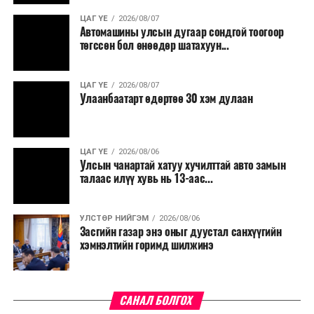
ЦАГ ҮЕ
2026/08/07
Автомашины улсын дугаар сондгой тоогоор
төгссөн бол өнөөдөр шатахуун...
ЦАГ ҮЕ
2026/08/07
Улаанбаатарт өдөртөө 30 хэм дулаан
ЦАГ ҮЕ
2026/08/06
Улсын чанартай хатуу хучилттай авто замын
талаас илүү хувь нь 13-аас...
УЛСТӨР НИЙГЭМ
2026/08/06
Засгийн газар энэ оныг дуустал санхүүгийн
хэмнэлтийн горимд шилжинэ
САНАЛ БОЛГОХ