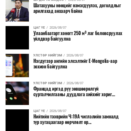
Шатахууны нөөцийг нэмэгдүүлэх, доголдлыг
арилгахад анхаарч байна
ЦАГ ҮЕ
2026/08/07
Улаанбаатарт хоногт 250 м³ лаг боловсруулах
үйлдвэр байгуулна
УЛСТӨР НИЙГЭМ
2026/08/07
Нэгдүгээр ангийн элсэлтийг E-Mongolia-аар
зохион байгуулна
УЛСТӨР НИЙГЭМ
2026/08/07
Францад иргэд рүү зөвшөөрөлгүй
сурталчилгааны дуудлага хийхийг хориг...
ЦАГ ҮЕ
2026/08/07
Нийтийн тээврийн Ч:19А чиглэлийн замналд
түр хугацаагаар өөрчлөлт ор...