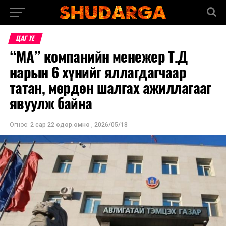
ЦАГ ҮЕ
“МА” компанийн менежер Т.Д
нарын 6 хүнийг яллагдагчаар
татан, мөрдөн шалгах ажиллагааг
явуулж байна
Огноо:
2 сар 22 өдөр.өмнө
,
2026/05/18