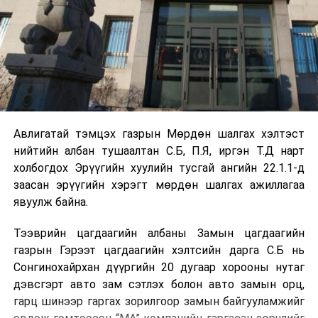
Авлигатай тэмцэх газрын Мөрдөн шалгах хэлтэст
нийтийн албан тушаалтан С.Б, П.Я, иргэн Т.Д нарт
холбогдох Эрүүгийн хуулийн тусгай ангийн 22.1.1-д
заасан эрүүгийн хэрэгт мөрдөн шалгах ажиллагаа
явуулж байна.
Тээврийн цагдаагийн албаны Замын цагдаагийн
газрын Гэрээт цагдаагийн хэлтсийн дарга С.Б нь
Сонгинохайрхан дүүргийн 20 дугаар хорооны нутаг
дэвсгэрт авто зам сэтлэх болон авто замын орц,
гарц шинээр гаргах зорилгоор замын байгууламжийг