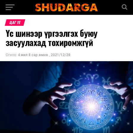
ЦАГ ҮЕ
Үс шинээр үргээлгэх буюу
засуулахад тохиромжгүй
Огноо:
4 жил 8 сар.өмнө
,
2021/12/28