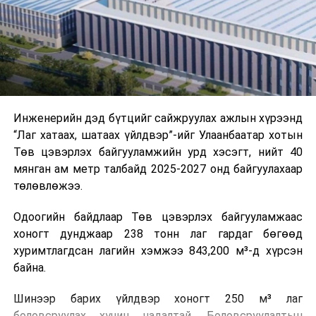
холбогдох байгууллагуудын уялдаа холбоо, аюулгүй
ажиллагааны чиглэлээр жолооч нарыг сургалт, арга
зүйгээр хангаж байна.
Мөн зам тээврийн осол, саатал болон бусад эрсдэл,
онцгой нөхцөл үүссэн үед авах арга хэмжээ, ачаалал
ихтэй нөхцөлд тайван, зөв, шуурхай шийдвэр гаргах,
Инженерийн дэд бүтцийг сайжруулах ажлын хүрээнд
өдөр тутмын ажлын бэлэн байдлыг хангах зэрэг
“Лаг хатаах, шатаах үйлдвэр”-ийг Улаанбаатар хотын
практик ур чадварыг сургалтын хөтөлбөрт тусгажээ.
Төв цэвэрлэх байгууламжийн урд хэсэгт, нийт 40
мянган ам метр талбайд 2025-2027 онд байгуулахаар
Сургалтыг танилцуулах лекц, асуулт-хариулт,
төлөвлөжээ.
жишээнд суурилсан сургалт, багаар ажиллах дасгал,
маршрут болон тээвэрлэлтийн урсгалын зураглалтай
Одоогийн байдлаар Төв цэвэрлэх байгууламжаас
танилцах, онцгой нөхцөлд ажиллах дадлага зэрэг
хоногт дунджаар 238 тонн лаг гардаг бөгөөд
онол, практик хосолсон хэлбэрээр зохион байгуулж
хуримтлагдсан лагийн хэмжээ 843,200 м³-д хүрсэн
байна.
байна.
Сургалтын үеэр COP17 олон улсын бага хурлыг
Шинээр барих үйлдвэр хоногт 250 м³ лаг
зохион байгуулах Үндэсний хорооны Ажлын алба,
боловсруулах хүчин чадалтай. Боловсруулалтын