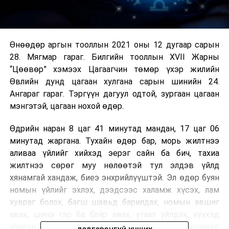
Өнөөдөр аргын тооллын 2021 оны 12 дугаар сарын
28. Мягмар гараг. Билгийн тооллын XVII Жарны
“Цөөвөр” хэмээх Цагаагчин төмөр үхэр жилийн
Өвлийн дунд цагаан хулгана сарын шинийн 24.
Ангараг гараг. Тэргүүн дагуул одтой, зургаан цагаан
мэнгэтэй, цагаан нохой өдөр.
Өдрийн наран 8 цаг 41 минутад мандан, 17 цаг 06
минутад жаргана. Тухайн өдөр бар, морь жилтнээ
аливаа үйлийг хийхэд эерэг сайн ба бич, тахиа
жилтнээ сөрөг муу нөлөөтэй тул элдэв үйлд
хянамгай хандаж, биеэ энхрийлүүштэй. Эл өдөр буян
номын үйлийг эхлэх, дээдсээс халамж хүсэх, лам
хувраг болох, багш шавьд барилдах, номын авшиг
авах, шинэ гэр ба байр авах, угаал үйлдэх, хүүхэд
үрчлэн авах, андгай тангараг, гэрээ хэлцлээ буцаахад