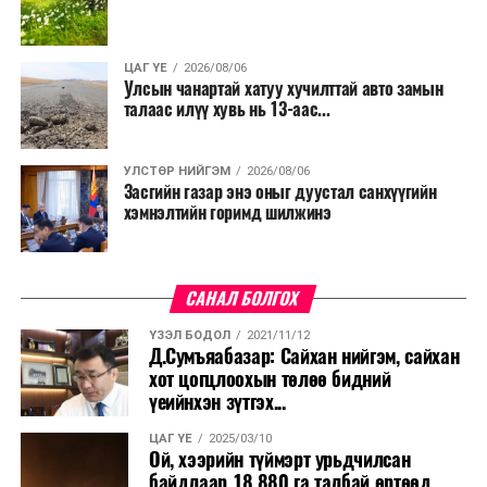
ЦАГ ҮЕ
2026/08/06
Улсын чанартай хатуу хучилттай авто замын
талаас илүү хувь нь 13-аас...
УЛСТӨР НИЙГЭМ
2026/08/06
Засгийн газар энэ оныг дуустал санхүүгийн
хэмнэлтийн горимд шилжинэ
САНАЛ БОЛГОХ
ҮЗЭЛ БОДОЛ
2021/11/12
Д.Сумъяабазар: Сайхан нийгэм, сайхан
хот цогцлоохын төлөө бидний
үеийнхэн зүтгэх...
ЦАГ ҮЕ
2025/03/10
Ой, хээрийн түймэрт урьдчилсан
байдлаар 18.880 га талбай өртөөд