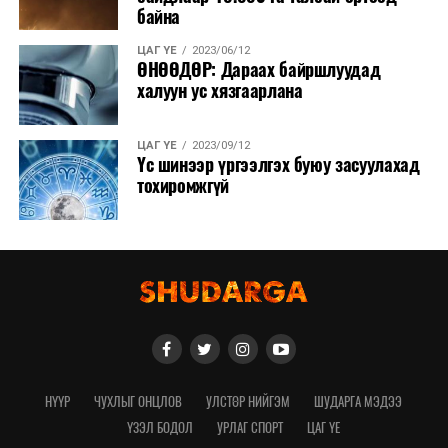
байна
ЦАГ ҮЕ
2023/06/12
ӨНӨӨДӨР: Дараах байршлуудад
халуун ус хязгаарлана
ЦАГ ҮЕ
2023/09/12
Үс шинээр үргээлгэх буюу засуулахад
тохиромжгүй
НҮҮР
ЧУХЛЫГ ОНЦЛОВ
УЛСТӨР НИЙГЭМ
ШУДАРГА МЭДЭЭ
ҮЗЭЛ БОДОЛ
УРЛАГ СПОРТ
ЦАГ ҮЕ