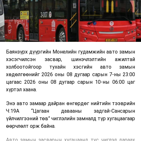
зориулалттай. Лагийг өндөр температурт шатааснаар
эзлэхүүн нь 90 хүртэл хувиар буурч, бактери, вирус
болон бусад өвчин үүсгэгч бичил биетнийг устгах
боломжтой.
Түүнчлэн шаталтын явцад үүсэх дулааныг цахилгаан
болон дулааны эрчим хүч үйлдвэрлэхэд ашиглаж
Баянзүрх дүүргийн Монелийн гудамжийн авто замын
болдог. Зарим технологийн хувьд шаталтын дараа
хэсэгчилсэн засвар, шинэчлэлтийн ажилтай
үлдэх үнснээс фосфор зэрэг ашигт эрдсийг сэргээн
холбоотойгоор тухайн хэсгийн авто замын
авах боломжтой аж.
хөдөлгөөнийг 2026 оны 08 дугаар сарын 7-ны 23:00
цагаас 2026 оны 08 дугаар сарын 10-ны 06:00 цаг
Япон, Герман, Швейцар, Нидерланд, Өмнөд Солонгос
хүртэл хаана.
зэрэг улс лаг хатаах, шатаах технологийг ашиглаж
байна. Тухайлбал, Германд лаг шатаах үйлдвэрээс
Энэ авто замаар дайран өнгөрдөг нийтийн тээврийн
гарсан үнснээс фосфор сэргээн авах технологи
Ч:19А “Цагаан давааны задгай-Сансарын
ашигладаг бол Нидерландад төвлөрсөн лаг
үйлчилгээний төв” чиглэлийн замналд түр хугацаагаар
боловсруулах үйлдвэрүүдээр дулаан, цахилгаан
өөрчлөлт орж байна.
эрчим хүч үйлдвэрлэдэг.
Авто замын засварын хугацаанд тус чиглэл дараах