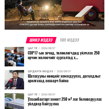
ШИНЭ МЭДЭЭ
ТОП МЭДЭЭ
ЦАГ ҮЕ
2026/08/07
COP17-ын зочид, төлөөлөгчдөд үйлчлэх 250
орчим жолоочийг сургалтад х...
ШУДАРГА МЭДЭЭ
2026/08/07
Шатахууны нөөцийг нэмэгдүүлэх, доголдлыг
арилгахад анхаарч байна
ЦАГ ҮЕ
2026/08/07
Улаанбаатарт хоногт 250 м³ лаг боловсруулах
үйлдвэр байгуулна