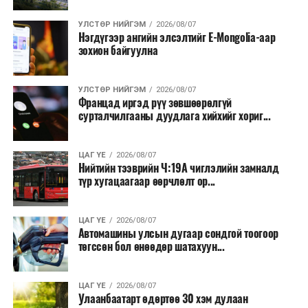
УЛСТӨР НИЙГЭМ
2026/08/07
Нэгдүгээр ангийн элсэлтийг E-Mongolia-аар
зохион байгуулна
УЛСТӨР НИЙГЭМ
2026/08/07
Францад иргэд рүү зөвшөөрөлгүй
сурталчилгааны дуудлага хийхийг хориг...
ЦАГ ҮЕ
2026/08/07
Нийтийн тээврийн Ч:19А чиглэлийн замналд
түр хугацаагаар өөрчлөлт ор...
ЦАГ ҮЕ
2026/08/07
Автомашины улсын дугаар сондгой тоогоор
төгссөн бол өнөөдөр шатахуун...
ЦАГ ҮЕ
2026/08/07
Улаанбаатарт өдөртөө 30 хэм дулаан