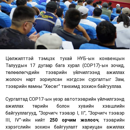
Цөлжилттэй тэмцэх тухай НҮБ-ын конвенцын
Талуудын 17 дугаар бага хурал (COP17)-ын зочид,
төлөөлөгчдийн тээврийн үйлчилгээнд ажиллах
жолооч нарт зориулсан нэгдсэн сургалтыг Зам,
тээврийн яамны “Хөсөг” танхимд зохион байгууллаа.
Сургалтад COP17-ын үеэр автотээврийн үйлчилгээнд
ажиллах төрийн болон хувийн хэвшлийн
байгууллагууд, “Зорчигч тээвэр I, II”, “Зорчигч тээвэр
III, IV”-ийн нийт
250 орчим жолооч
, тээврийн
хэрэгслийн зохион байгуулалт хариуцан ажиллах