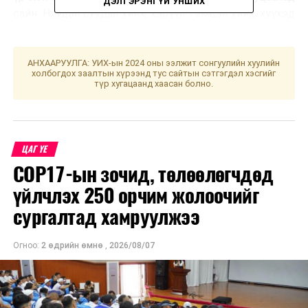
ДЭЛГЭРЭНГҮЙ УНШИХ
сайн. Нүүдэл суудал хийх, хэрүүл тэмцэл хийх, хүүхэд
хөлд оруулахад муу.
Өдрийн сайн цаг нь бар, луу, могой, бич, тахиа, гахай
АНХААРУУЛГА: УИХ-ын 2024 оны ээлжит сонгуулийн хуулийн
холбогдох заалтын хүрээнд тус сайтын сэтгэгдэл хэсгийг
болой. Хол газар яваар одогсод баруун урагш мөрөө
түр хугацаанд хаасан болно.
гаргавал зохистой. Үс шинээр үргээлгэх буюу
засуулахад тохиромжгүй бөгөөд өвчин эмгэг ирнэ
хэмээжээ.
ЦАГ ҮЕ
УНШСАН:
2495
COP17-ын зочид, төлөөлөгчдөд
ДАРААХ МЭДЭЭ
үйлчлэх 250 орчим жолоочийг
УИХ: Намын бүлэг, ажлын хэсгүүд өнөөдөр хуралдана
сургалтад хамруулжээ
ӨМНӨХ МЭДЭЭ
МЗХ-ны “NEXT STOP - 2021” ёслол хүндэтгэлийн
наадам болоход 2 хоног үлдлээ
Огноо:
2 өдрийн өмнө
,
2026/08/07