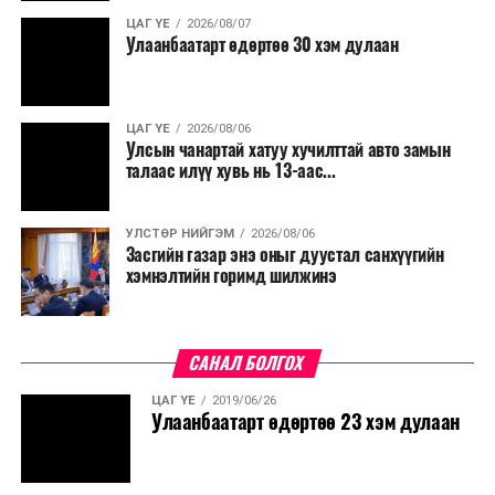
ЦАГ ҮЕ
2026/08/07
Улаанбаатарт өдөртөө 30 хэм дулаан
ЦАГ ҮЕ
2026/08/06
Улсын чанартай хатуу хучилттай авто замын
талаас илүү хувь нь 13-аас...
УЛСТӨР НИЙГЭМ
2026/08/06
Засгийн газар энэ оныг дуустал санхүүгийн
хэмнэлтийн горимд шилжинэ
САНАЛ БОЛГОХ
ЦАГ ҮЕ
2019/06/26
Улаанбаатарт өдөртөө 23 хэм дулаан