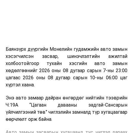
зориулалттай. Лагийг өндөр температурт шатааснаар
эзлэхүүн нь 90 хүртэл хувиар буурч, бактери, вирус
болон бусад өвчин үүсгэгч бичил биетнийг устгах
боломжтой.
Түүнчлэн шаталтын явцад үүсэх дулааныг цахилгаан
болон дулааны эрчим хүч үйлдвэрлэхэд ашиглаж
Баянзүрх дүүргийн Монелийн гудамжийн авто замын
болдог. Зарим технологийн хувьд шаталтын дараа
хэсэгчилсэн засвар, шинэчлэлтийн ажилтай
үлдэх үнснээс фосфор зэрэг ашигт эрдсийг сэргээн
холбоотойгоор тухайн хэсгийн авто замын
авах боломжтой аж.
хөдөлгөөнийг 2026 оны 08 дугаар сарын 7-ны 23:00
цагаас 2026 оны 08 дугаар сарын 10-ны 06:00 цаг
Япон, Герман, Швейцар, Нидерланд, Өмнөд Солонгос
хүртэл хаана.
зэрэг улс лаг хатаах, шатаах технологийг ашиглаж
байна. Тухайлбал, Германд лаг шатаах үйлдвэрээс
Энэ авто замаар дайран өнгөрдөг нийтийн тээврийн
гарсан үнснээс фосфор сэргээн авах технологи
Ч:19А “Цагаан давааны задгай-Сансарын
ашигладаг бол Нидерландад төвлөрсөн лаг
үйлчилгээний төв” чиглэлийн замналд түр хугацаагаар
боловсруулах үйлдвэрүүдээр дулаан, цахилгаан
өөрчлөлт орж байна.
эрчим хүч үйлдвэрлэдэг.
Авто замын засварын хугацаанд тус чиглэл дараах