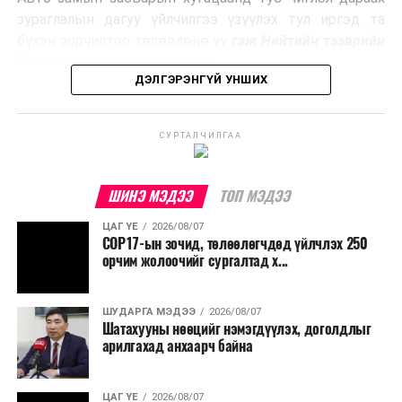
Ийнхүү лаг хатаах, шатаах технологийг лагийн
зураглалын дагуу үйлчилгээ үзүүлэх тул иргэд та
эзлэхүүнийг бууруулахын зэрэгцээ эрчим хүч
бүхэн зорчилтоо төлөвлөнө үү
гэж Нийтийн тээврийн
үйлдвэрлэх, нөөцийг дахин ашиглах чиглэлээр олон
бодлогын газраас мэдээллээ.
улсад өргөн ашиглаж байна.
ДЭЛГЭРЭНГҮЙ УНШИХ
СУРТАЛЧИЛГАА
ШИНЭ МЭДЭЭ
ТОП МЭДЭЭ
ЦАГ ҮЕ
2026/08/07
COP17-ын зочид, төлөөлөгчдөд үйлчлэх 250
орчим жолоочийг сургалтад х...
ШУДАРГА МЭДЭЭ
2026/08/07
Шатахууны нөөцийг нэмэгдүүлэх, доголдлыг
арилгахад анхаарч байна
ЦАГ ҮЕ
2026/08/07