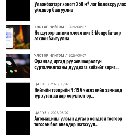
Улаанбаатарт хоногт 250 м³ лаг боловсруулах
үйлдвэр байгуулна
УЛСТӨР НИЙГЭМ
2026/08/07
Нэгдүгээр ангийн элсэлтийг E-Mongolia-аар
зохион байгуулна
УЛСТӨР НИЙГЭМ
2026/08/07
Францад иргэд рүү зөвшөөрөлгүй
сурталчилгааны дуудлага хийхийг хориг...
ЦАГ ҮЕ
2026/08/07
Нийтийн тээврийн Ч:19А чиглэлийн замналд
түр хугацаагаар өөрчлөлт ор...
ЦАГ ҮЕ
2026/08/07
Автомашины улсын дугаар сондгой тоогоор
төгссөн бол өнөөдөр шатахуун...