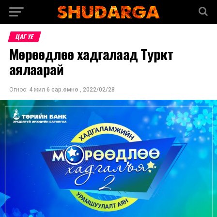
ЦАГ ҮЕ
Мөрөөдлөө хадгалаад Туркт
аялаарай
Огноо:
4 жил 6 сар.өмнө
,
2022/02/28