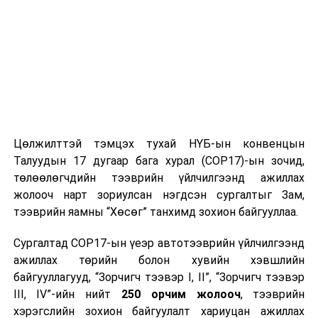
урамшууллын эзэн болох боломжтой юм.
Онцгой урамшууллын эзнийг 14 хоног тутамд Төрийн
банкны фэйсбүүк хуудсаар шууд дамжуулан
тодруулах бөгөөд харин супер шагналын эздийг 2022
оны 6-р сарын эхний долоо хоногт тодруулна.
Эрхэм Таныг Төрийн банкны хуримтлалтай дундаж
давхарга хөтөлбөрт хамрагдаж, өөрийн мөнгөн
Цөлжилттэй тэмцэх тухай НҮБ-ын конвенцын
хөрөнгөө эрсдэлгүй, найдвартай банканд
Талуудын 17 дугаар бага хурал (COP17)-ын зочид,
хадгалуулан, өсгөн арвижуулахын зэрэгцээ Турк
төлөөлөгчдийн тээврийн үйлчилгээнд ажиллах
улсад хосоороо аялах урамшуулалт аянд оролцохыг
жолооч нарт зориулсан нэгдсэн сургалтыг Зам,
урьж байна.
тээврийн яамны “Хөсөг” танхимд зохион байгууллаа.
Төрийн банк – Эрсдэлгүй ирээдүйн баталгаа
Сургалтад COP17-ын үеэр автотээврийн үйлчилгээнд
ажиллах төрийн болон хувийн хэвшлийн
байгууллагууд, “Зорчигч тээвэр I, II”, “Зорчигч тээвэр
УНШСАН:
2404
III, IV”-ийн нийт
250 орчим жолооч
, тээврийн
ДАРААХ МЭДЭЭ
хэрэгслийн зохион байгуулалт хариуцан ажиллах
Соёлын сайд Ч.Номин утга зохиол, ном хэвлэлийн