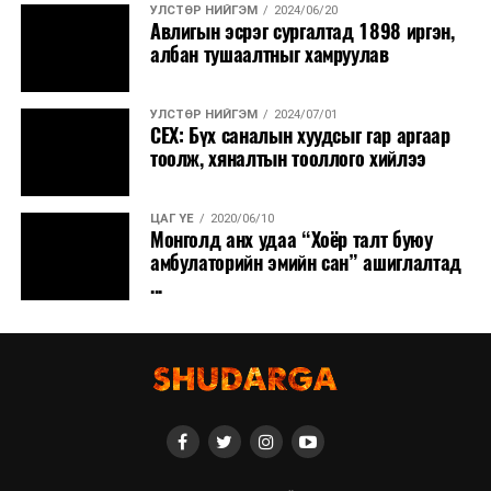
УЛСТӨР НИЙГЭМ
2024/06/20
Авлигын эсрэг сургалтад 1898 иргэн,
албан тушаалтныг хамруулав
УЛСТӨР НИЙГЭМ
2024/07/01
СЕХ: Бүх саналын хуудсыг гар аргаар
тоолж, хяналтын тооллого хийлээ
ЦАГ ҮЕ
2020/06/10
Монголд анх удаа “Хоёр талт буюу
амбулаторийн эмийн сан” ашиглалтад
...