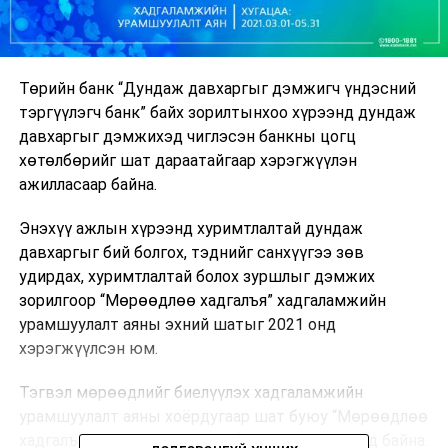
Төрийн банк “Дундаж давхаргыг дэмжигч үндэсний
тэргүүлэгч банк” байх зорилтынхоо хүрээнд дундаж
давхаргыг дэмжихэд чиглэсэн банкны цогц
хөтөлбөрийг шат дараатайгаар хэрэгжүүлэн
ажилласаар байна.
Энэхүү ажлын хүрээнд хуримтлалтай дундаж
давхаргыг бий болгох, тэднийг санхүүгээ зөв
удирдах, хуримтлалтай болох зуршлыг дэмжих
зорилгоор “Мөрөөдлөө хадгалъя” хадгаламжийн
урамшуулалт аяны эхний шатыг 2021 онд
хэрэгжүүлсэн юм.
Тэгвэл мөрөөдлийг биелүүлэх хадгаламжийн
урамшуулалт аяны хоёрдугаар шат буюу “Мөрөөдлөө
хадгалъя – 2” аяныг Төрийн банк дахин зарлаад байна.