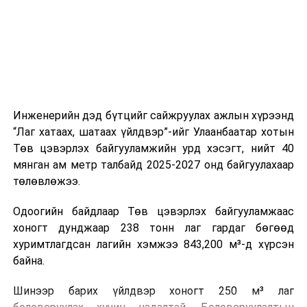
холбогдох байгууллагуудын уялдаа холбоо, аюулгүй
ажиллагааны чиглэлээр жолооч нарыг сургалт, арга
зүйгээр хангаж байна.
Мөн зам тээврийн осол, саатал болон бусад эрсдэл,
онцгой нөхцөл үүссэн үед авах арга хэмжээ, ачаалал
ихтэй нөхцөлд тайван, зөв, шуурхай шийдвэр гаргах,
Инженерийн дэд бүтцийг сайжруулах ажлын хүрээнд
өдөр тутмын ажлын бэлэн байдлыг хангах зэрэг
“Лаг хатаах, шатаах үйлдвэр”-ийг Улаанбаатар хотын
практик ур чадварыг сургалтын хөтөлбөрт тусгажээ.
Төв цэвэрлэх байгууламжийн урд хэсэгт, нийт 40
мянган ам метр талбайд 2025-2027 онд байгуулахаар
Сургалтыг танилцуулах лекц, асуулт-хариулт,
төлөвлөжээ.
жишээнд суурилсан сургалт, багаар ажиллах дасгал,
маршрут болон тээвэрлэлтийн урсгалын зураглалтай
Одоогийн байдлаар Төв цэвэрлэх байгууламжаас
танилцах, онцгой нөхцөлд ажиллах дадлага зэрэг
хоногт дунджаар 238 тонн лаг гардаг бөгөөд
онол, практик хосолсон хэлбэрээр зохион байгуулж
хуримтлагдсан лагийн хэмжээ 843,200 м³-д хүрсэн
байна.
байна.
Сургалтын үеэр COP17 олон улсын бага хурлыг
Шинээр барих үйлдвэр хоногт 250 м³ лаг
зохион байгуулах Үндэсний хорооны Ажлын алба,