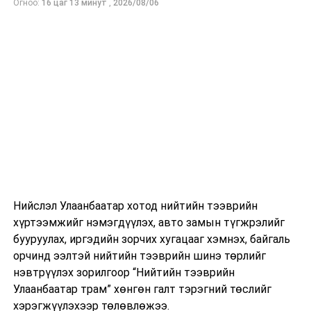
Огноо:
16 цаг 13 минут
,
2026/08/06
Нийслэл Улаанбаатар хотод нийтийн тээврийн
хүртээмжийг нэмэгдүүлэх, авто замын түгжрэлийг
бууруулах, иргэдийн зорчих хугацааг хэмнэх, байгаль
орчинд ээлтэй нийтийн тээврийн шинэ төрлийг
нэвтрүүлэх зорилгоор “Нийтийн тээврийн
Улаанбаатар трам” хөнгөн галт тэрэгний төслийг
хэрэгжүүлэхээр төлөвлөжээ.