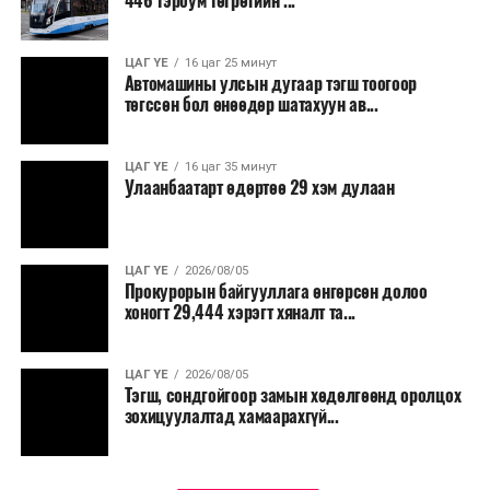
446 тэрбум төгрөгийн ...
“Улаанбаатар трам” төсөл хэрэгжиж, авто замын
ачаалал буурснаар трассын дагуух автомашинуудын
шатахууны хэмнэлт жилд 446 тэрбум төгрөгт хүрэх
ЦАГ ҮЕ
16 цаг 25 минут
Автомашины улсын дугаар тэгш тоогоор
боломжтой гэсэн тооцоог техник, эдийн засгийн
төгссөн бол өнөөдөр шатахуун ав...
үндэслэлд тусгажээ.
Төсөл хэрэгжсэнээр иргэдийн зорчих хугацаа
ЦАГ ҮЕ
16 цаг 35 минут
Улаанбаатарт өдөртөө 29 хэм дулаан
богиносож, түгжрэлээс үүдэлтэй эдийн засгийн
алдагдал буурахын зэрэгцээ аюулгүй, найдвартай,
тав тухтай, хүртээмжтэй нийтийн тээврийн шинэ
тогтолцоо бүрдэх ач холбогдолтой юм.
ЦАГ ҮЕ
2026/08/05
Прокурорын байгууллага өнгөрсөн долоо
хоногт 29,444 хэрэгт хяналт та...
ЦАГ ҮЕ
2026/08/05
Тэгш, сондгойгоор замын хөдөлгөөнд оролцох
зохицуулалтад хамаарахгүй...