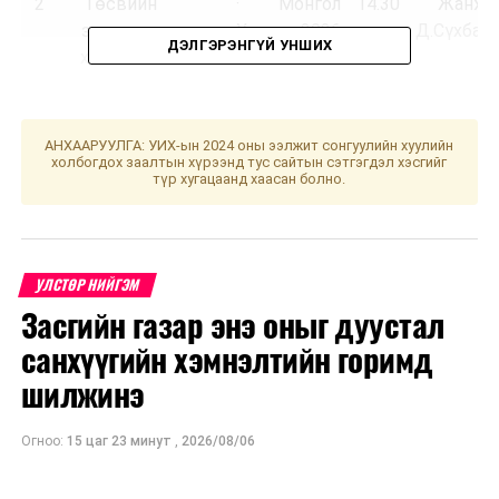
2
Төсвийн
· Монгол
14.30
“Жанжи
зарлагын
Улсын 2026
Д.Сүхбаат
ДЭЛГЭРЭНГҮЙ УНШИХ
хяналтын
оны
дэд хороо
төсвийн
тухай,
Үндэсний
АНХААРУУЛГА: УИХ-ын 2024 оны ээлжит сонгуулийн хуулийн
холбогдох заалтын хүрээнд тус сайтын сэтгэгдэл хэсгийг
баялгийн
түр хугацаанд хаасан болно.
сангийн
2026 оны
төсвийн
тухай,
УЛСТӨР НИЙГЭМ
Нийгмийн
Засгийн газар энэ оныг дуустал
даатгалын
санхүүгийн хэмнэлтийн горимд
сангийн
2026 оны
шилжинэ
төсвийн
тухай, Эрүүл
Огноо:
15 цаг 23 минут
,
2026/08/06
мэндийн
даатгалын