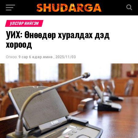
УЛСТӨР НИЙГЭМ
УИХ: Өнөөдөр хуралдах дэд
хороод
Огноо:
9 сар 6 өдөр.өмнө
,
2025/11/03