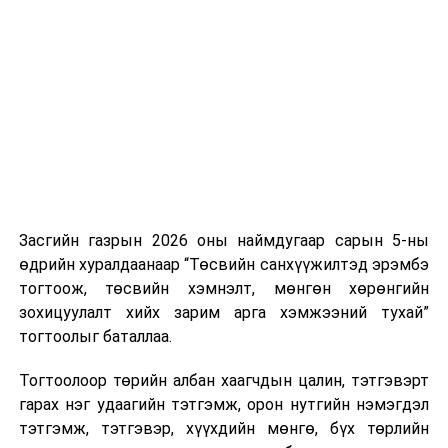
сангийн
2026 оны
төсвийн
тухай
хуулийн
төслүүд /
Засгийн
газар
2025.09.01-
ний өдөр
Засгийн газрын 2026 оны наймдугаар сарын 5-ны
өргөн
өдрийн хуралдаанаар “Төсвийн санхүүжилтэд эрэмбэ
мэдүүлсэн
,
тогтоож, төсвийн хэмнэлт, мөнгөн хөрөнгийн
гурав дахь
зохицуулалт хийх зарим арга хэмжээний тухай”
хэлэлцүүлэг
,
тогтоолыг баталлаа.
санал,
дүгнэлтээ
Тогтоолоор төрийн албан хаагчдын цалин, тэтгэвэрт
Төсвийн
гарах нэг удаагийн тэтгэмж, орон нутгийн нэмэгдэл
байнгын
тэтгэмж, тэтгэвэр, хүүхдийн мөнгө, бүх төрлийн
хороонд