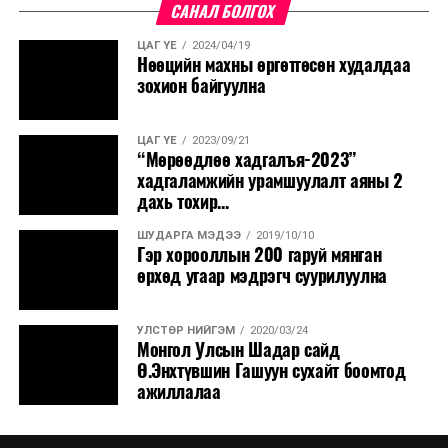
САНАЛ БОЛГОХ
ЦАГ ҮЕ
2024/04/19
Нөөцийн махны өргөтгөсөн худалдаа
зохион байгуулна
ЦАГ ҮЕ
2023/09/21
“Мөрөөдлөө хадгалъя-2023”
хадгаламжийн урамшуулалт аяны 2
дахь тохир...
ШУДАРГА МЭДЭЭ
2019/10/10
Гэр хорооллын 200 гаруй мянган
өрхөд угаар мэдрэгч суурилуулна
УЛСТӨР НИЙГЭМ
2020/03/24
Монгол Улсын Шадар сайд
Ө.Энхтүвшин Гашуун сухайт боомтод
ажиллалаа