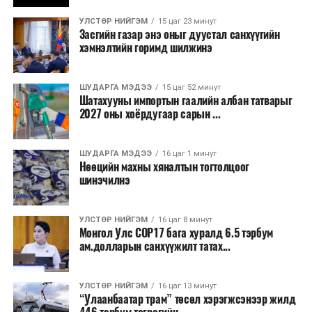
бизнесийн үйл ажиллагаа өргөжих, үл хөдлөх
УЛСТӨР НИЙГЭМ
15 цаг 23 минут
хөрөнгийн үнэ цэнэ өсөх зэрэг эдийн засгийн эерэг
Засгийн газар энэ оныг дуустал санхүүгийн
үр нөлөө үзүүлнэ гэж тооцсон байна.
хэмнэлтийн горимд шилжинэ
Трамвай нь цахилгаан эрчим хүчээр ажилладаг тул
ашиглалтын явцад агаар бохирдуулагч бодис шууд
ШУДАРГА МЭДЭЭ
15 цаг 52 минут
Шатахууны импортын гаалийн албан татварыг
ялгаруулахгүй. Иргэд хувийн автомашинаас их
2027 оны хоёрдугаар сарын ...
багтаамжийн нийтийн тээвэрт шилжсэнээр замын
хөдөлгөөний ачаалал, нүүрстөрөгчийн давхар исэл
ШУДАРГА МЭДЭЭ
16 цаг 1 минут
болон бусад хүлэмжийн хийн ялгарлыг бууруулах ач
Нөөцийн махны хяналтын тогтолцоог
холбогдолтой.
шинэчилнэ
Түгжрэлээс үүдэлтэй эдийн засгийн алдагдлыг
тооцоход нэг автомашин өдөрт дунджаар 2.5 цаг
УЛСТӨР НИЙГЭМ
16 цаг 8 минут
Монгол Улс COP17 бага хуралд 6.5 тэрбум
түгжрэлд саатахдаа 3.45 литр шатахууныг үр ашиггүй
ам.долларын санхүүжилт татах...
зарцуулдаг байна. Ингэснээр нэг жолооч өдөрт
8,238.6 төгрөг, жилд 1.7 сая гаруй төгрөгийн
шатахууны зардлыг зөвхөн түгжрэлд алддаг аж.
УЛСТӨР НИЙГЭМ
16 цаг 13 минут
“Улаанбаатар трам” төсөл хэрэгжсэнээр жилд