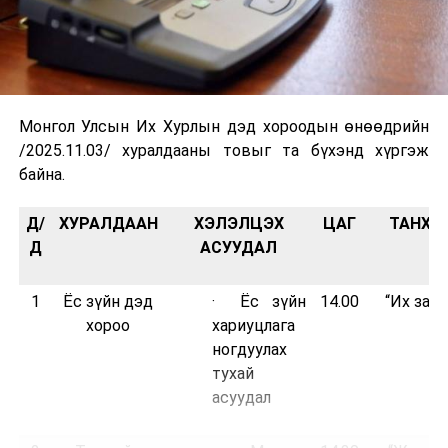
Монгол Улсын Их Хурлын дэд хороодын өнөөдрийн
/2025.11.03/ хуралдааны товыг та бүхэнд хүргэж
байна.
Д/
ХУРАЛДААН
ХЭЛЭЛЦЭХ
ЦАГ
ТАНХИ
Д
АСУУДАЛ
1
Ёс зүйн дэд
· Ёс зүйн
14.00
“Их заса
хороо
хариуцлага
ногдуулах
тухай
асуудал