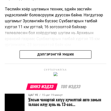
Төслийн хоёр шугамын техник, эдийн засгийн
үндэслэлийг боловсруулж дууссан байна. Нэгдүгээр
шугамыг Зуслангийн бүсээс Сүхбаатарын талбай
хүртэл 11 км урттай, 16 зогсоолтой байхаар
төлөвлөсөн бол хоёрдугаар шугам нь Архивын
ерөнхий газраас Сүхбаатарын талбай хүртэл 15 км
үргэлжилж, 23 зогсоолтой байх юм.
ДЭЛГЭРЭНГҮЙ УНШИХ
Төслийг бүрэн хэрэгжүүлснээр цагт 10-12 мянган
зорчигч тээвэрлэх хүчин чадал бүрдэж, замын
хөдөлгөөний дундаж хурд 23.6 хувиар нэмэгдэх
СУРТАЛЧИЛГАА
тооцоо гарчээ.
Трамвайн системийг хөгжүүлснээр нийтийн тээвэрт
ШИНЭ МЭДЭЭ
ТОП МЭДЭЭ
суурилсан хот төлөвлөлтийг дэмжиж, шугам болон
ЦАГ ҮЕ
15 цаг 19 минут
зогсоолуудыг түшиглэсэн худалдаа, үйлчилгээ, орон
Улсын чанартай хатуу хучилттай авто замын
сууцны шинэ бүсүүд бий болох боломжтой. Үүний
талаас илүү хувь нь 13-аас...
зэрэгцээ ажлын байр нэмэгдэх, жижиг, дунд