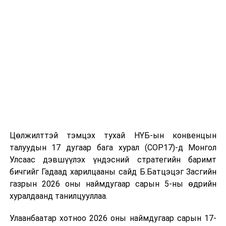
томилолт, гадаадын зочин хүлээн авах зардал;
Зайлшгүй шаардлагагүй тоног төхөөрөмж,
тавилга, автомашин худалдан авах;
Батлан хамгаалах, хууль зүйн салбараас бусад
сургалт, дадлага;
Хуулиар заавал мэдээлэхээс бусад кино,
контент, хэвлэлийн зардал;
Заавал олгохоос бусад тэтгэмж, урамшуулал.
Санхүүгийн хэмнэлтийн горимыг 2026 оны
Цөлжилттэй тэмцэх тухай НҮБ-ын конвенцын
арванхоёрдугаар сарын 31 хүртэл мөрдөнө. Харин
талуудын 17 дугаар бага хурал (COP17)-д Монгол
эрүүл мэндийн салбар уг хэмнэлтийн горимд
Улсаас дэвшүүлэх үндэсний стратегийн баримт
хамрагдахгүй бөгөөд цэцэрлэг, сургуулийн хүүхдийн
бичгийг Гадаад харилцааны сайд Б.Батцэцэг Засгийн
эрт илрүүлэг, вакцинжуулалт, томуу, томуу төст
газрын 2026 оны наймдугаар сарын 5-ны өдрийн
өвчний эсрэг арга хэмжээ зэрэг зайлшгүй
хуралдаанд танилцууллаа.
шаардлагатай ажлууд төлөвлөгөөний дагуу
Улаанбаатар хотноо 2026 оны наймдугаар сарын 17-
үргэлжилнэ гэж Ерөнхий сайд Н.Учрал онцоллоо.